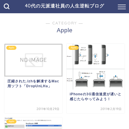
40代の元派遣社員の人生逆転ブログ
― CATEGORY ―
Apple
Apple
Apple
圧縮された.lzhを解凍するMac
用ソフト「DropUnLHa」
iPhoneの3G通信速度が遅いと
感じたらやってみよう！
2011年10月29日
2011年2月19日
Apple