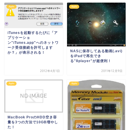
Apple
Apple
iTunesを起動するたびに「ア
プリケーショ
ン"iTunes.app"へのネットワ
ーク受信接続を許可します
NASに保存してある動画(.avi)
か？」が表示される！
をiPadで再生でき
る"8player"が超便利！
2012年4月1日
2011年12月9日
Apple
Apple
MacBook ProのHDD空き容
量を3つの方法で10GB増やし
た！