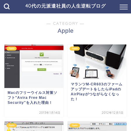
40代の元派遣社員の人生逆転ブログ
― CATEGORY ―
Apple
Apple
Apple
マランツM-CR603のファーム
アップデートをしたらiPadの
Macのフリーウイルス対策ソ
AirPlayがつながらなくなっ
フト"Avira Free Mac
た！
Security"を入れた理由！
2013年1月14日
2012年12月1日
Apple
Apple