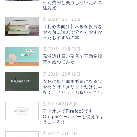
った費用と失敗しないための
注意点
2021年10月22日
【初心者向け】不動産投資を
やる前に読んで分かりやすか
ったおすすめの本
2021年10月20日
元派遣社員が副業で不動産投
資を始めてみた
2021年10月19日
安易に無期雇用派遣になるは
やめとけ！メリットだけじゃ
なくデメリットも多いって話
2015年3月20日
アドオンでFirefox5でも
Googleツールバーを使えるよ
うにする！
2015年3月17日