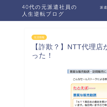
40代の元派遣社員の
派
人生逆転ブログ
生活情報
【詐欺？】NTT代理
った！