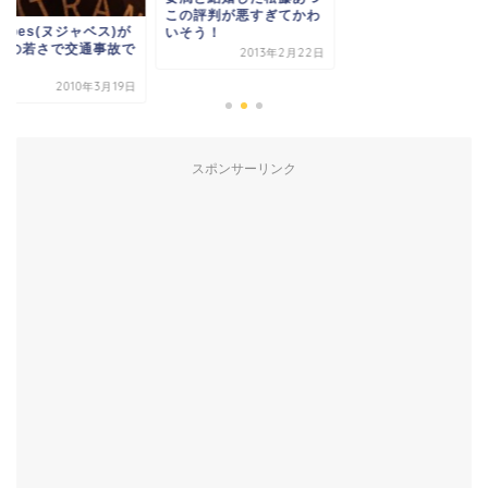
この評判が悪すぎてかわ
jabes(ヌジャベス)が
いそう！
6歳の若さで交通事故で
2013年2月22日
去！
2010年3月19日
スポンサーリンク