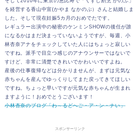
そして2010年に東京の恵比寿で「くずし割烹 かのふ」
を経営する香山中宣(かやま なかのぶ）さんと結婚しま
した。そして現在妊娠5カ月のおめでたです。
レギュラー出演中の秘密のケンミンSHOWの後任が誰
になるかはまだ決まっていないようですが、毎週、小
林杏奈アナをチェックしていた人にはちょっと寂しい
ですね。派手で目立つ感じのアナウンサーではないで
すけど、非常に清楚できれいでかわいいですよね。
産後の仕事復帰などは分かりませんが、まずは元気な
赤ちゃんを産んでゆっくりしてまた戻ってきてほしい
ですね。ちょっと早いですが元気な赤ちゃんが生まれ
ますように！おめでとうございます！
小林杏奈のブログ「わ～るどへご・ア・ン・ナい」
スポンサーリンク