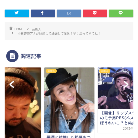
HOME
芸能人
小林杏奈アナが結婚して妊娠して産休！早く戻ってきてね！
関連記事
人
芸能人
芸能人
【画像】リップスラ
のモテ男PES(ペス)
ほうれいこ？と結婚..
2013年1
要潤と結婚した松藤あつ