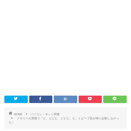
HOME
パソコン・ネット関連
メモリーが原因で「ピ、ピピピ、ピピピ、ピ」とビープ音が鳴り起動しなかっ
た！