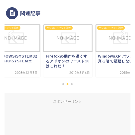
関連記事
コン・ネット関連
パソコン・ネット関連
パソコン・ネット関連
INDOWS\SYSTEM32
Firefoxの動作を遅くす
WindowsXP パソ
ONFIG\SYSTEMエ
るアドオンのワースト10
真っ暗で起動しないぃ
.
はこれだ！
2008年12月3日
2015年3月6日
2015年3
スポンサーリンク