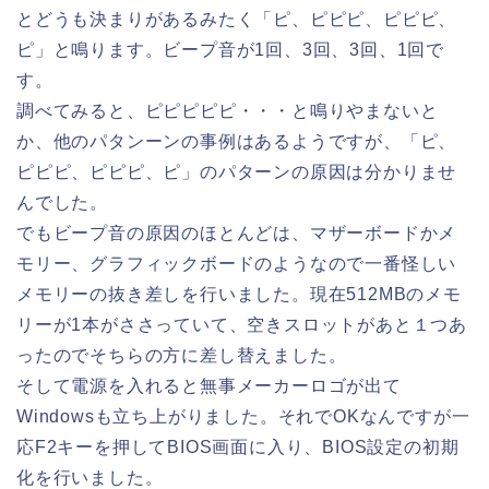
とどうも決まりがあるみたく「ピ、ピピピ、ピピピ、
ピ」と鳴ります。ビープ音が1回、3回、3回、1回で
す。
調べてみると、ピピピピピ・・・と鳴りやまないと
か、他のパタンーンの事例はあるようですが、「ピ、
ピピピ、ピピピ、ピ」のパターンの原因は分かりませ
んでした。
でもビープ音の原因のほとんどは、マザーボードかメ
モリー、グラフィックボードのようなので一番怪しい
メモリーの抜き差しを行いました。現在512MBのメモ
リーが1本がささっていて、空きスロットがあと１つあ
ったのでそちらの方に差し替えました。
そして電源を入れると無事メーカーロゴが出て
Windowsも立ち上がりました。それでOKなんですが一
応F2キーを押してBIOS画面に入り、BIOS設定の初期
化を行いました。