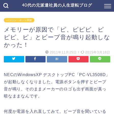
40代の元派遣社員の人生逆転ブログ
パソコン・ネット関連
メモリーが原因で「ピ、ピピピ、ピ
ピピ、ピ」とビープ音が鳴り起動しな
かった！
2011年11月25日
/
2015年3月18日
NECのWindowsXP デスクトップPC「PC-VL3508D」
が起動しなくなりました。電源ボタンを押すとビープ
音が鳴り、そのままメーカーのロゴも出ず画面が真っ
暗なままなんです。
何度か電源を入れ直してみて、ビープ音を聞いている