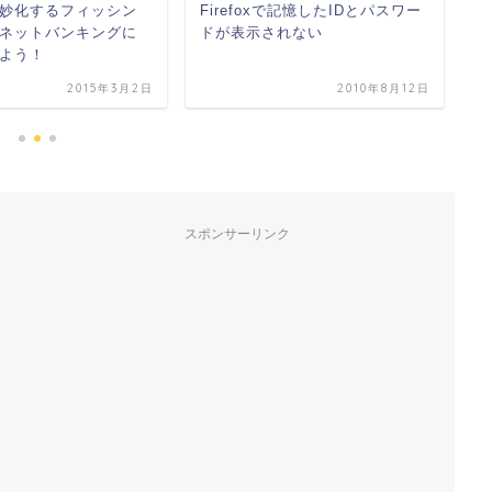
妙化するフィッシン
Firefoxで記憶したIDとパスワー
正
ネットバンキングに
ドが表示されない
ピ
よう！
て
2015年3月2日
2010年8月12日
スポンサーリンク