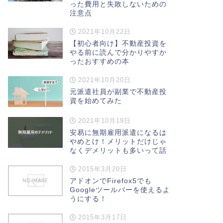
った費用と失敗しないための
注意点
2021年10月22日
【初心者向け】不動産投資を
やる前に読んで分かりやすか
ったおすすめの本
2021年10月20日
元派遣社員が副業で不動産投
資を始めてみた
2021年10月19日
安易に無期雇用派遣になるは
やめとけ！メリットだけじゃ
なくデメリットも多いって話
2015年3月20日
アドオンでFirefox5でも
Googleツールバーを使えるよ
うにする！
2015年3月17日