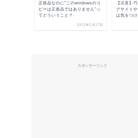
たIDとパスワー
正規品なのに"このwindowsのコ
【注意】巧
ピーは正規品ではありません”っ
グサイトや
てどういうこと？
は気をつけ
2010年8月12日
2012年2月17日
スポンサーリンク