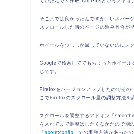
ていたんですがIE Tab Plusという
そこまでは良かったんですが、いざバー
スクロールした時のページの進み具合が
ホイールを少ししか回していないのにス
Googleで検索しててもちょっとホイ
じです。
Firefoxをバージョンアップしたので
こでFirefoxのスクロール量の調整方法
スクロールを調整するアドオン「smooth
を入れてまで調整はしたくなかたので別
「
about:config
」での調整方法があったの