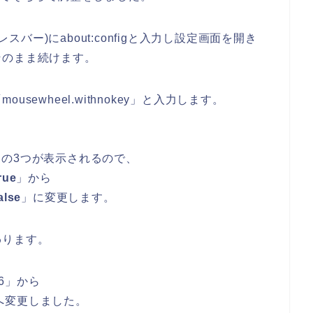
スバー)にabout:configと入力し設定画面を開き
そのまま続けます。
ewheel.withnokey」と入力します。
」
lines」の3つが表示されるので、
rue
」から
alse
」に変更します。
わります。
s;6」から
s;4」へ変更しました。